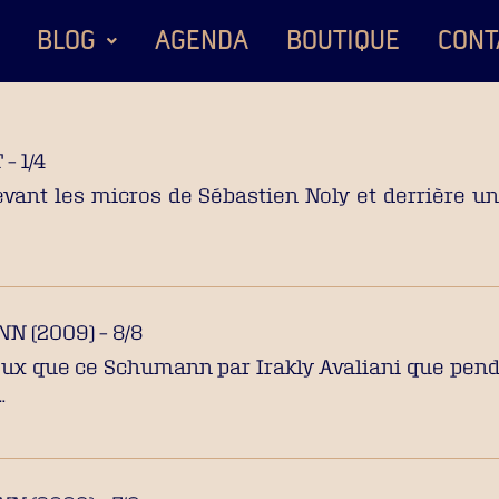
BLOG
AGENDA
BOUTIQUE
CONT
– 1/4
devant les micros de Sébastien Noly et derrière u
 (2009) – 8/8
ieux que ce Schumann par Irakly Avaliani que pen
…