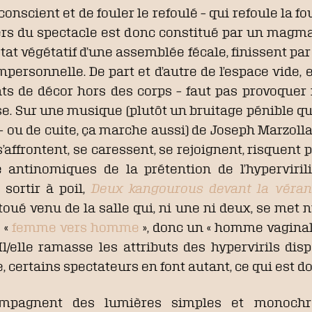
onscient et de fouler le refoulé – qui refoule la fou
ers du spectacle est donc constitué par un magm
l’état végétatif d’une assemblée fécale, finissent p
mpersonnelle. De part et d’autre de l’espace vide,
ts de décor hors des corps – faut pas provoquer m
e. Sur une musique (plutôt un bruitage pénible qui
– ou de cuite, ça marche aussi) de Joseph Marzoll
 s’affrontent, se caressent, se rejoignent, risquen
 antinomiques de la prétention de l’hyperviril
 sortir à poil,
Deux kangourous devant la véra
toué venu de la salle qui, ni une ni deux, se met n
 «
femme vers homme
», donc un « homme vaginal 
Il/elle ramasse les attributs des hypervirils dis
 certains spectateurs en font autant, ce qui est d
ompagnent des lumières simples et monochro