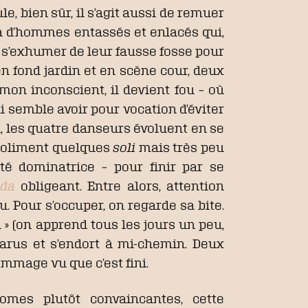
le, bien sûr, il s’agit aussi de remuer
a d’hommes entassés et enlacés qui,
ar s’exhumer de leur fausse fosse pour
 en fond jardin et en scène cour, deux
on inconscient, il devient fou – où
 semble avoir pour vocation d’éviter
a, les quatre danseurs évoluent en se
t poliment quelques
soli
mais très peu
ité dominatrice – pour finir par se
nda
obligeant. Entre alors, attention
u. Pour s’occuper, on regarde sa bite.
» (on apprend tous les jours un peu,
parus et s’endort à mi-chemin. Deux
ommage vu que c’est fini.
mes plutôt convaincantes, cette