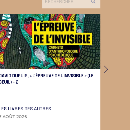
DAVID DUPUIS, « L’ÉPREUVE DE L’INVISIBLE » (LE
PIERRE 
SEUIL) – 2
BEETHOV
LES LIVRES DES AUTRES
LA MUSI
7 AOÛT 2026
6 AOÛT 