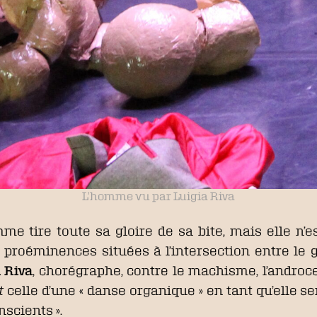
L’homme vu par Luigia Riva
me tire toute sa gloire de sa bite, mais elle n’es
de proéminences situées à l’intersection entre le 
 Riva
, chorégraphe, contre le machisme, l’androce
st
celle d’une « danse organique » en tant qu’elle se
scients ».