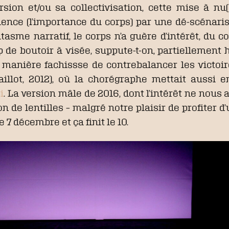
rsion et/ou sa collectivisation, cette mise à nu(
vidence (l’importance du corps) par une dé-scénari
tasme narratif, le corps n’a guère d’intérêt, du c
coup de boutoir à visée, suppute-t-on, partielleme
 manière fachissse de contrebalancer les victoir
illot, 2012), où la chorégraphe mettait aussi
i
. La version mâle de 2016, dont l’intérêt ne nou
de lentilles – malgré notre plaisir de profiter d’
le 7 décembre et ça finit le 10.