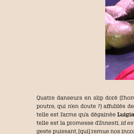
Quatre danseurs en slip doré (l’hom
poutre, qui n’en doute ?) affublés 
telle est l’arme qu’a dégainée
Luigia
telle est la promesse d’
Innesti
,
id e
geste puissant, [qui] remue nos incon