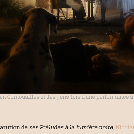
en Cornouailles et des gens, lors d’une performance à M
 parution de ses
Préludes à la lumière noire
,
Nicola