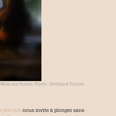
isy-sur-Yonne. Photo : Bertrand Ferrier.
s Horvath
nous invite à plonger sans