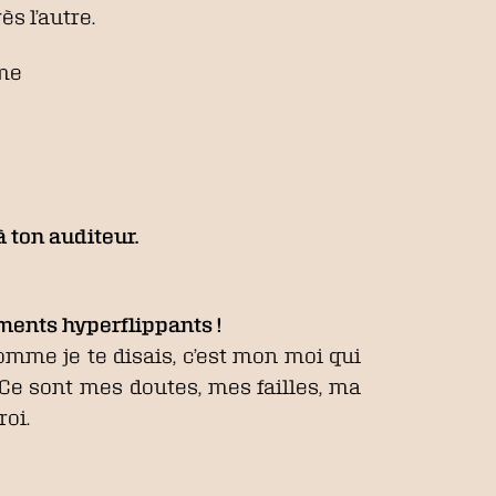
ès l’autre.
ume
à ton auditeur.
ents hyperflippants !
Comme je te disais, c’est mon moi qui
. Ce sont mes doutes, mes failles, ma
roi.