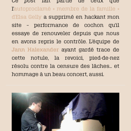
Ce
post
fait partie de ceux que
l’
autoproclamé « membre de la famille »
d’Elsa Gelly
a supprimé en hackant mon
site – performance de cochon qu’il
essaye de renouveler depuis que nous
en avons repris le contrôle. L’équipe de
Jann Halexander
ayant gardé trace de
cette notule, la revoici, pied-de-nez
résolu contre la censure des lâches… et
hommage à un beau concert, aussi.