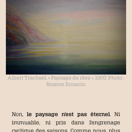
Albert Trachsel, « Paysage de rêve », 1907. Photo :
Rozenn Douerin.
Non,
le paysage n’est pas éternel
. Ni
immuable, ni pris dans l’engrenage
cyclique des saisons. Comme nous, plus