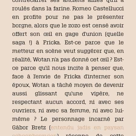
roulés dans la farine. Romeo Castellucci
en profite pour ne pas le présenter
borgne, alors que le zozo est censé avoir
offert son œil en gage d’union (quelle
saga !) à Fricka. Est-ce parce que le
metteur en scène veut suggérer que, en
réalité, Wotan n’a pas donné cet œil ? Est-
ce parce qu’il nous incite à penser que,
face à l’envie de Fricka d’interner son
époux, Wotan a tâché moyen de devenir
aussi glissant qu’une vipère, ne
respectant aucun accord, ni avec ses
ouvriers, ni avec sa femme, ni avec lui-
même ? Le personnage incarné par
Gábor Bretz (
entendu jadis en paysan
schoenberguien
) résonne de cette