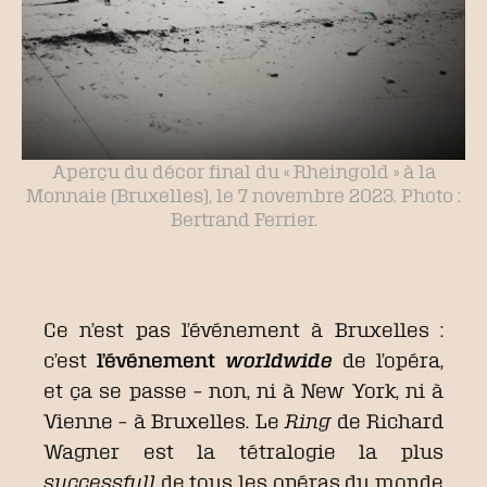
Aperçu du décor final du « Rheingold » à la
Monnaie (Bruxelles), le 7 novembre 2023. Photo :
Bertrand Ferrier.
Ce n’est pas l’événement à Bruxelles :
c’est
l’événement
worldwide
de l’opéra,
et ça se passe – non, ni à New York, ni à
Vienne – à Bruxelles. Le
Ring
de Richard
Wagner est la tétralogie la plus
successfull
de tous les opéras du monde