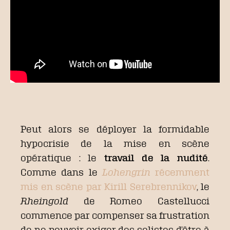
Peut alors se déployer la formidable
hypocrisie de la mise en scène
opératique : le
travail de la nudité
.
Comme dans le
Lohengrin
récemment
mis en scène par Kirill Serebrennikov
, le
Rheingold
de Romeo Castellucci
commence par compenser sa frustration
de ne pouvoir exiger des solistes d’être à