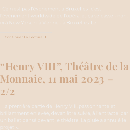
Ce n'est pas l'événement à Bruxelles : c'est
l'événement worldwide de l'opéra, et ça se passe - non,
ni à New York, ni à Vienne - à Bruxelles. Le…
Continuer La Lecture
“Henry VIII”, Théâtre de la
Monnaie, 11 mai 2023 –
2/2
La première partie de Henry VIII, passionnante et
brillamment enlevée, devait être suivie, à l'entracte, par
un ballet dansé devant le théâtre. La pluie a annulé le
projet -…