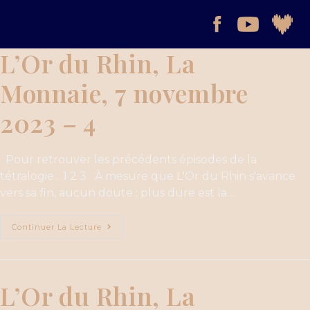
L’Or du Rhin, La
Monnaie, 7 novembre
2023 – 4
Pour retrouver les précédents épisodes de la
tétralogie... 1 2 3 À mesure que L'Or du Rhin s'avance
vers sa fin, aucun doute : plus dure est la…
Continuer La Lecture
L’Or du Rhin, La