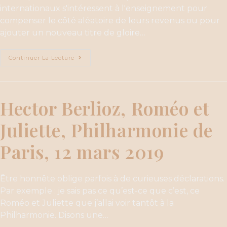
internationaux s'intéressent à l'enseignement pour
compenser le côté aléatoire de leurs revenus ou pour
ajouter un nouveau titre de gloire…
Continuer La Lecture
Hector Berlioz, Roméo et
Juliette, Philharmonie de
Paris, 12 mars 2019
Être honnête oblige parfois à de curieuses déclarations.
Par exemple : je sais pas ce qu’est-ce que c’est, ce
Roméo et Juliette que j’allai voir tantôt à la
Philharmonie. Disons une…