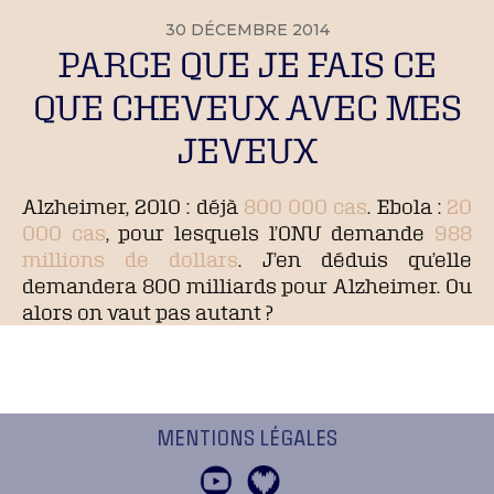
30 DÉCEMBRE 2014
PARCE QUE JE FAIS CE
QUE CHEVEUX AVEC MES
JEVEUX
Alzheimer, 2010 : déjà
800 000 cas
. Ebola :
20
000 cas
, pour lesquels l’ONU demande
988
millions de dollars
. J’en déduis qu’elle
demandera 800 milliards pour Alzheimer. Ou
alors on vaut pas autant ?
MENTIONS LÉGALES