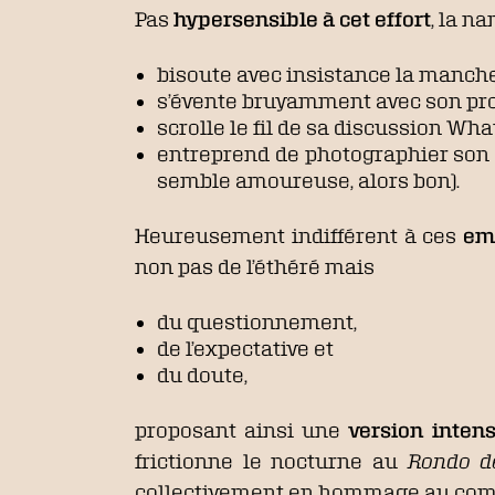
Pas
hypersensible à cet effort
, la n
bisoute avec insistance la manche 
s’évente bruyamment avec son p
scrolle le fil de sa discussion Wh
entreprend de photographier son
semble amoureuse, alors bon).
Heureusement indifférent à ces
em
non pas de l’éthéré mais
du questionnement,
de l’expectative et
du doute,
proposant ainsi une
version inten
frictionne le nocturne au
Rondo d
collectivement en hommage au composi