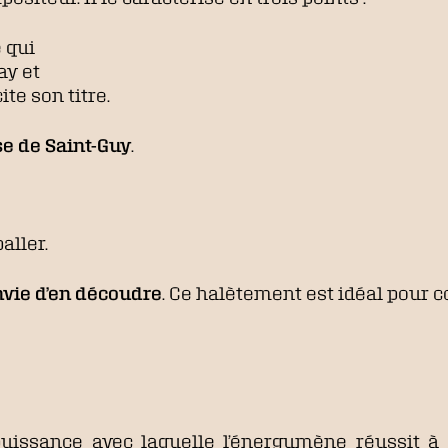
 qui
y et
te son titre.
e de Saint-Guy
.
aller.
nvie d’en découdre
. Ce halètement est idéal pour c
puissance avec laquelle l’énergumène réussit à