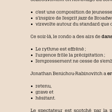
c’est une composition de jeunesse
s’inspire de l’esprit
jazz
de Broadwa
virevolte autour du standard que ci
Ce soir-là, le rondo a des airs de
dans
Le rythme est effréné ;
l’urgence frôle la précipitation ;
l’empressement ne cesse de s’emb
Jonathan Benichou-Rabinovitch a
e
retenu,
grave et
hésitant.
Le spectateur est scotché par la 