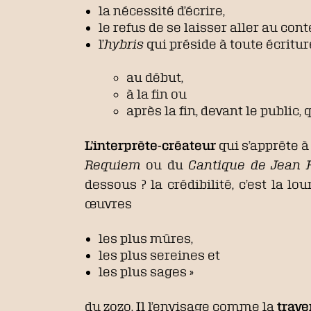
la nécessité d’écrire,
le refus de se laisser aller au con
l’
hybris
qui préside à toute écritur
au début,
à la fin ou
après la fin, devant le public, q
L’interprète-créateur
qui s’apprête à
Requiem
ou du
Cantique de Jean 
dessous ? la crédibilité, c’est la 
œuvres
les plus mûres,
les plus sereines et
les plus sages »
du zozo. Il l’envisage comme la
trave