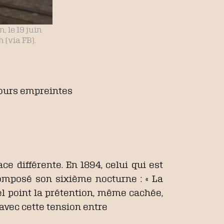
 le 19 juin
 (via FB).
ours empreintes
ce différente. En 1894, celui qui est
composé son sixième nocturne : « La
l point la prétention, même cachée,
 avec cette tension entre