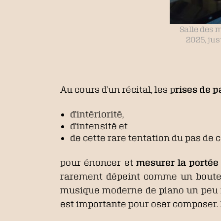
Salle des 
2025, jus
Au cours d’un récital, les p
rises de p
d’intériorité,
d’intensité et
de cette rare tentation du pas de 
pour énoncer et
mesurer la portée
rarement dépeint comme un boute-en
musique moderne de piano un peu in
est importante pour oser composer. L