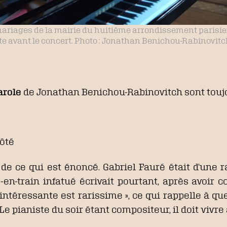
mariages de la mairie du huitième arrondissement parisien,
te avant le concert. Photo : Jonathan Benichou-Rabinovitch
arole
de Jonathan Benichou-Rabinovitch sont touj
côté
de ce qui est énoncé. Gabriel Fauré était d’une ra
-train infatué écrivait pourtant, après avoir 
téressante est rarissime », ce qui rappelle à que
e pianiste du soir étant compositeur, il doit vivre