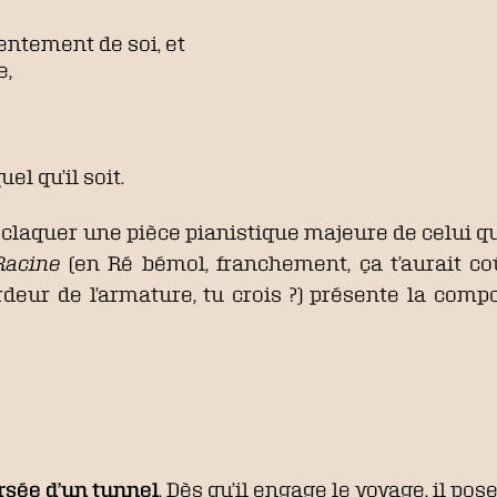
tentement de soi, et
e,
uel qu’il soit.
 claquer une pièce pianistique majeure de celui q
Racine
(en Ré bémol, franchement, ça t’aurait coû
lourdeur de l’armature, tu crois ?) présente la co
rsée d’un tunnel
. Dès qu’il engage le voyage, il pos