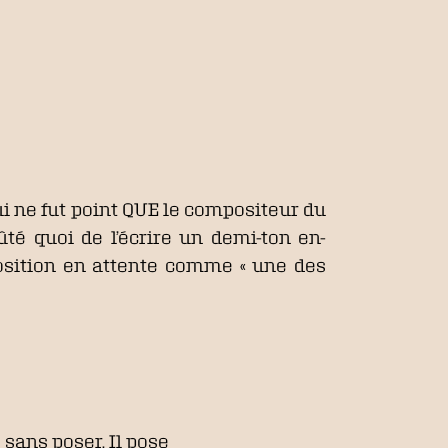
ui ne fut point QUE le compositeur du
té quoi de l’écrire un demi-ton en-
mposition en attente comme « une des
e sans poser. Il pose