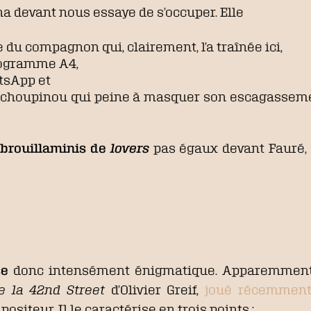
ana devant nous essaye de s’occuper. Elle
du compagnon qui, clairement, l’a traînée ici,
rogramme A4,
atsApp et
 choupinou qui peine à masquer son escagassemen
brouillaminis de
lovers
pas égaux devant Fauré, l
se
donc intensément énigmatique. Apparemment s
e la 42nd Street
d’Olivier Greif,
joué récemment
teur. Il le caractérise en trois points :