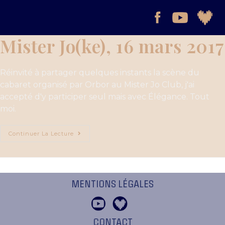
Mister Jo(ke), 16 mars 2017
Réinvité à partager quelques instants la scène du
cabaret organisé par Orbor au Mister Jo Club, j'ai
accepté d'y participer seul mais avec Élégance. Tout
moi.
Continuer La Lecture
MENTIONS LÉGALES
CONTACT