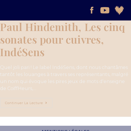
Paul Hindemith, Les cinq
sonates pour cuivres,
IndéSens
Quel joli pari ! Le label IndéSens, dont nous chantâmes
tantôt les louanges à travers ses représentants, malgré
un nom qui évoque les pires jeux de mots d'enseigne
de CoiffHeurs,…
Continuer La Lecture