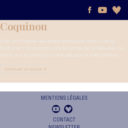
Coquinou
Cher ami hostile, aka brave paltoquet si j'en crois la
traduction, Je prends juste le temps de te bisouter. Ce
matin aux aurores (qui n'est pas que le café préféré…
Continuer La Lecture
MENTIONS LÉGALES
CONTACT
NEWSLETTER