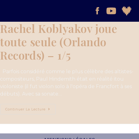
Rachel Koblyakov joue
toute seule (Orlando
Records) – 1/5
Parfois considéré comme le plus célèbre des altistes-
compositeurs, Paul Hindemith était en réalité itou
violoniste (il fut violon solo à l'opéra de Francfort à ses
débuts). Avec sa sonate…
Continuer La Lecture