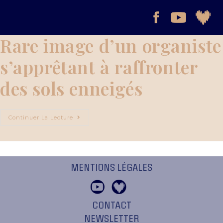
Rare image d’un organiste
s’apprêtant à raffronter
des sols enneigés
Continuer La Lecture
MENTIONS LÉGALES
CONTACT
NEWSLETTER