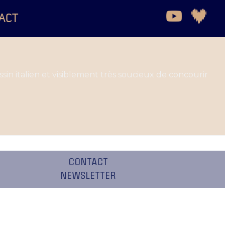
ACT
ssin italien et visiblement très soucieux de concourir
CONTACT
NEWSLETTER