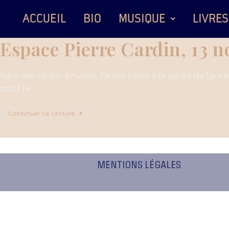
ACCUEIL
BIO
MUSIQUE
LIVRES
Espace Pierre Cardin, 13 
Sans me vanter environ, j'ai été invité à la soirée de la
pour le…
Continuer La Lecture
MENTIONS LÉGALES