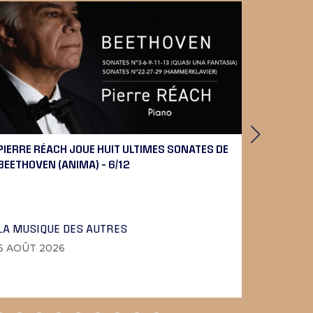
PIERRE RÉACH JOUE HUIT ULTIMES SONATES DE
DAVID DU
BEETHOVEN (ANIMA) – 6/12
SEUIL) – 
LA MUSIQUE DES AUTRES
LES LIV
6 AOÛT 2026
5 AOÛT 