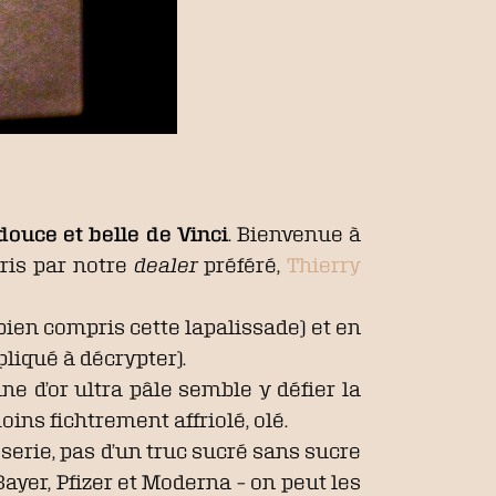
douce et belle de Vinci
. Bienvenue à
ris par notre
dealer
préféré,
Thierry
bien compris cette lapalissade) et en
pliqué à décrypter).
une d’or ultra pâle semble y défier la
moins fichtrement affriolé, olé.
isserie, pas d’un truc sucré sans sucre
yer, Pfizer et Moderna – on peut les