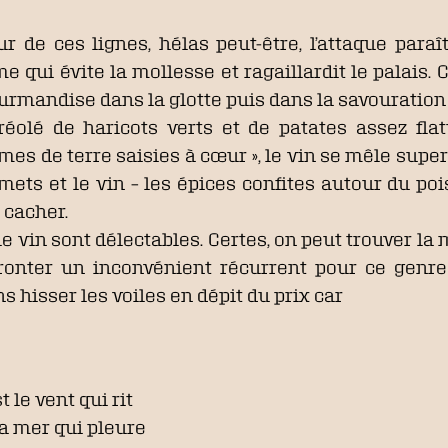
ur de ces lignes, hélas peut-être, l’attaque par
qui évite la mollesse et ragaillardit le palais. C’
urmandise dans la glotte puis dans la savouration 
éolé de haricots verts et de patates assez flat
es de terre saisies à cœur », le vin se mêle supe
mets et le vin – les épices confites autour du poi
 cacher.
e vin sont délectables. Certes, on peut trouver la
 affronter un inconvénient récurrent pour ce gen
ons hisser les voiles en dépit du prix car
t le vent qui rit
 la mer qui pleure