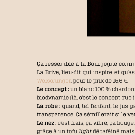
Ça ressemble à la Bourgogne comm
La Brive, lieu-dit qui inspire et qu’a
Welschinger
, pour le prix de 15,6 €.
Le concept :
un blanc 100 % chardonna
biodynamie (là, c’est le concept que j
La robe :
quand, tel l’enfant, le jus 
transparence. Ça sémillerait si le verb
Le nez :
c’est frais, ça vibre, ça boug
grâce à un tofu
light
décaféiné mais 