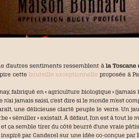
e d’autres sentiments ressemblent à
la Toscane 
spire cette
bouteille exceptionnelle
proposée à Pa
y, fabriqué en « agriculture biologique » (jamais 
e n’ai jamais saisi, c’est dire si le monde m’est com
paraît, une délicieuse clarté peuple le verre. Un ja
e « sémiller » existait. À défaut, l’on est à tout le 
e, et ça semble tirer du côté beurré d’une vraie pât
inspiré par Canderel sur une idée co-conçue par Ba