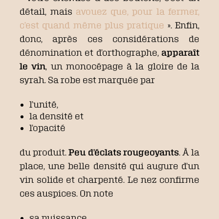
détail, mais
avouez que, pour la fermer,
c’est quand même plus pratique
». Enfin,
donc, après ces considérations de
dénomination et d’orthographe,
apparaît
le vin
, un monocépage à la gloire de la
syrah. Sa robe est marquée par
l’unité,
la densité et
l’opacité
du produit.
Peu d’éclats rougeoyants
. À la
place, une belle densité qui augure d’un
vin solide et charpenté. Le nez confirme
ces auspices. On note
sa puissance,