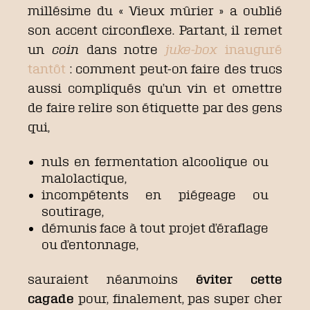
millésime du « Vieux mûrier » a oublié
son accent circonflexe. Partant, il remet
un
coin
dans notre
juke-box
inauguré
tantôt
: comment peut-on faire des trucs
aussi compliqués qu’un vin et omettre
de faire relire son étiquette par des gens
qui,
nuls en fermentation alcoolique ou
malolactique,
incompétents en piégeage ou
soutirage,
démunis face à tout projet d’éraflage
ou d’entonnage,
sauraient néanmoins
éviter cette
cagade
pour, finalement, pas super cher