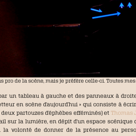
us pro de la scène, mais je préfère celle-ci. Toutes me
ar un tableau à gauche et des panneaux à droite, 
« metteur en scène d’aujourd’hui » qui consiste à 
tre deux partouzes d’éphèbes efféminés) et
Thomas J
ail sur la lumière, en dépit d’un espace scénique 
u la volonté de donner de la présence au pers