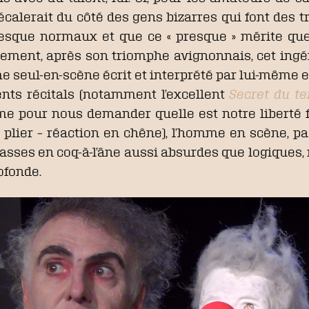
 décalerait du côté des gens bizarres qui font des
 presque normaux et que ce « presque » mérite que
ement, après son triomphe avignonnais, cet ingé
 seul-en-scène écrit et interprété par lui-même en
ts récitals (notamment l’excellent
Secret du te
mme pour nous demander quelle est notre liberté 
 plier – réaction en chêne), l’homme en scène, pa
casses en coq-à-l’âne aussi absurdes que logiques,
ofonde.