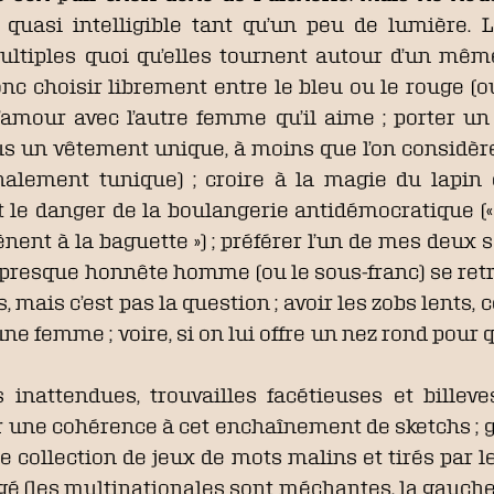
r quasi intelligible tant qu’un peu de lumière.
ltiples quoi qu’elles tournent autour d’un même 
onc choisir librement entre le bleu ou le rouge (ou
l’amour avec l’autre femme qu’il aime ; porter 
us un vêtement unique, à moins que l’on considèr
nalement tunique) ; croire à la magie du lapin
et le danger de la boulangerie antidémocratique (
ènent à la baguette ») ; préférer l’un de mes deux s
le presque honnête homme (ou le sous-franc) se retr
mais c’est pas la question ; avoir les zobs lents,
ne femme ; voire, si on lui offre un nez rond pou
s inattendues, trouvailles facétieuses et bille
er une cohérence à cet enchaînement de sketchs ; 
ne collection de jeux de mots malins et tirés par l
agé (les multinationales sont méchantes, la gauche