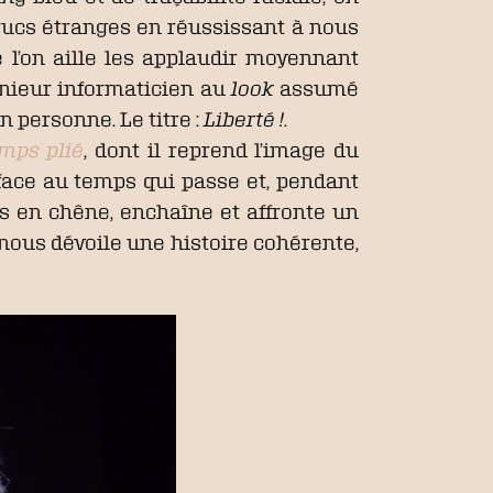
 trucs étranges en réussissant à nous
 l’on aille les applaudir moyennant
nieur informaticien au
look
assumé
 personne. Le titre :
Liberté !
.
mps plié
, dont il reprend l’image du
face au temps qui passe et, pendant
s en chêne, enchaîne et affronte un
 nous dévoile une histoire cohérente,