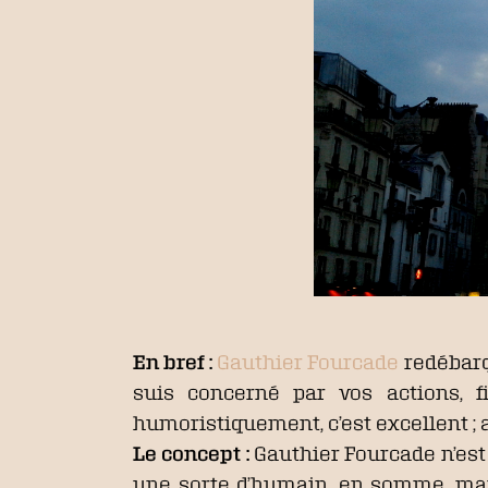
En bref :
Gauthier Fourcade
redébarqu
suis concerné par vos actions, f
humoristiquement, c’est excellent ; a
Le concept :
Gauthier Fourcade n’est 
une sorte d’humain, en somme, mais 