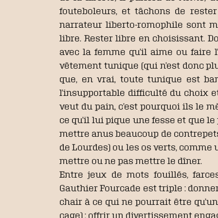
fouteboleurs, et tâchons de reste
narrateur liberto-romophile sont mu
libre. Rester libre en choisissant. D
avec la femme qu’il aime ou faire 
vêtement tunique (qui n’est donc pl
que, en vrai, toute tunique est ba
l’insupportable difficulté du choix 
veut du pain, c’est pourquoi ils le m
ce qu’il lui pique une fesse et que 
mettre anus beaucoup de contrepets, 
de Lourdes) ou les os verts, comme u
mettre ou ne pas mettre le dîner.
Entre jeux de mots fouillés, farce
Gauthier Fourcade est triple : donn
chair à ce qui ne pourrait être qu’u
cage) ; offrir un divertissement eng