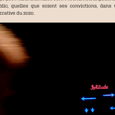
ublic, quelles que soient ses convictions, da
rrative du zozo.