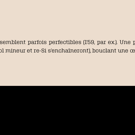
mblent parfois perfectibles (1’59, par ex.). Une 
émol mineur et re-Si s’enchaîneront), bouclant une 