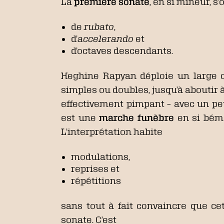
La
première sonate
, en si mineur, s
de
rubato
,
d’
accelerando
et
d’octaves descendants.
Heghine Rapyan déploie un large ca
simples ou doubles, jusqu’à aboutir
effectivement pimpant – avec un pe
est une
marche funèbre
en si bémo
L’interprétation habite
modulations,
reprises et
répétitions
sans tout à fait convaincre que ce
sonate. C’est