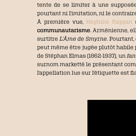
tente de se limiter à une supposée 
pourtant ni l’imitation, ni le contrai
À première vue,
Heghine Rapyan
s
communautarisme
. Arménienne, e
surtitre
L’Âme de Smyrne
. Pourtant
peut même être jugée plutôt habile p
de Stéphan Elmas (1862-1937), un
fa
surnom marketté le présentant comme
l’appellation lue sur l’étiquette est f