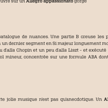
’ouvre sur un
Allegro appassionato
gorgé
talogue de nuances. Une partie B creuse les pos
 à un dernier segment en Si majeur longuement modu
u d’
alla
Chopin et un peu d’
alla
Liszt – et exécut
l mineur, concentrée sur une formule ABA dont 
tte jolie musique n’est pas qu’anecdotique. Un
A