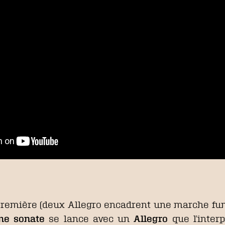
remière (deux Allegro encadrent une marche funèb
me sonate
se lance avec un
Allegro
que l’inter