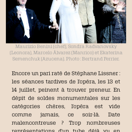
Maurizio Benini (chef), Sondra Radvanovsky
(Leonora), Marcelo Álvarez (Manrico) et Ekaterina
Semenchuk (Azucena). Photo : Bertrand Ferrier.
Encore un pari raté de Stéphane Lissner :
les séances tardives de l’opéra, les 13 et
14 juillet, peinent à trouver preneur. En
dépit de soldes monumentales sur les
catégories chères, l’opéra est vide
comme jamais, ce soir-là. Date
malencontreuse ? Trop nombreuses
représentations d’un tube déjà vu en