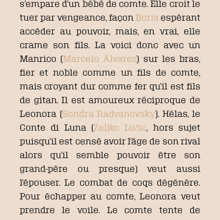
s’empare d’un bébé de comte. Elle croit le
tuer par vengeance, façon
Boris
espérant
accéder au pouvoir, mais, en vrai, elle
crame son fils. La voici donc avec un
Manrico (
Marcelo Álvarez
) sur les bras,
fier et noble comme un fils de comte,
mais croyant dur comme fer qu’il est fils
de gitan. Il est amoureux réciproque de
Leonora (
Sondra Radvanovsky
). Hélas, le
Conte di Luna (
Željko Lučic
, hors sujet
puisqu’il est censé avoir l’âge de son rival
alors qu’il semble pouvoir être son
grand-père ou presque) veut aussi
l’épouser. Le combat de coqs dégénère.
Pour échapper au comte, Leonora veut
prendre le voile. Le comte tente de