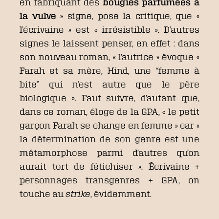
en fabriquant des
bougies parfumées à
la vulve
» signe, pose la critique, que «
l’écrivaine » est « irrésistible ». D’autres
signes le laissent penser, en effet : dans
son nouveau roman, « l’autrice » évoque «
Farah et sa mère, Hind, une “femme à
bite” qui n’est autre que le père
biologique ». Faut suivre, d’autant que,
dans ce roman, éloge de la GPA, « le petit
garçon Farah se change en femme » car «
la détermination de son genre est une
métamorphose parmi d’autres qu’on
aurait tort de fétichiser ». Écrivaine +
personnages transgenres + GPA, on
touche au
strike
, évidemment.