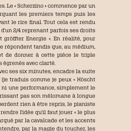
es. Le « Scherzino » commence par un
rquant les premiers temps puis les
nt le rire final. Tout cela est rendu
é d’un 2/4 reprenant parfois ses droits
gröffter Energie ». En réalité, pour
qui se répondent tandis que, au médium,
t de donner à cette pièce le triple
 égrenés avec clarté.
vec ses six minutes, encadre la suite
nf (je traduis comme je peux « Höscht
lté, ni une performance, simplement le
nourrissant pas son mélomane à longue
erdent rien à être repris, le pianiste
dre l’idée qu’il faut jouer « le plus
 marqué par la cavalcade et les accents
tendre, par la magie du toucher, les