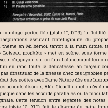
 montage perfectible (piste 10, 0’09), la fluidité 
espirations assurant l’intelligibilité du propos
n thème en Mi bémol, tantôt à la main droite, 
« L’oiseau prophète » met en scène, sous forme
e, et s’appuyant sur un faux balancement ternaire
olini en rend toute la délicatesse, en majeur c
 pas d’instituer de la finesse chez ces ignobles 
t des poètes avec Dame Nature dès que l’aurore 
s accents discrets, Aldo Ciccolini met en éviden
jusque dans les accords parallèles ou la modulat
ginale. Cette tension entre légèreté des notes 
ns (piste 13, 2’10), fait le charme de cette inter