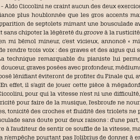
 – Aldo Ciccolini ne craint aucun des deux exercic
iance plus houblonnée que les gros accents ma
éapparition de septolets mimant une bousculade ava
t sans chipoter la légèreté du
groove
à la rusticit
 en mi bémol mineur, c’est vicieux, annoncé « mit 
ble, de rendre trois voix : des graves et des aigus 
 La technique remarquable du pianiste lui perme
 douceur, graves posées avec profondeur, médiums
 lénifiant éviteront de profiter du Finale qui, a
. En effet, il s’agit de jouer cette pièce à mégado
 Ciccolini, pour qui la vitesse n’est ni une difficu
otricité pour faire de la musique, l’esbroufe ne 
tonicité des croches et fluidité des triolets ne p
lade sans doute pour deux raisons : d’une part, ren
tre à l’auditeur de sentir ce souffle de la vitesse,
a n’empêche pourtant pas l’olibrius de donner à en