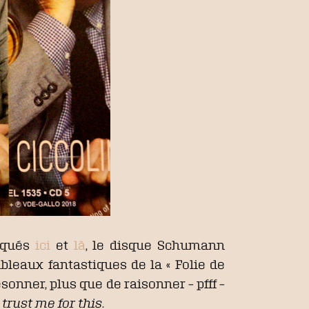
niqués
ici
et
là
, le disque Schumann
ableaux fantastiques de la « Folie de
ésonner, plus que de raisonner – pfff –
,
trust me for this
.