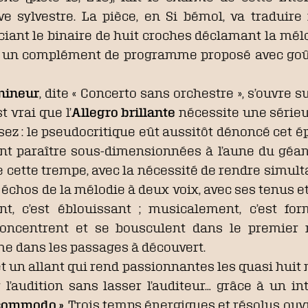
lve sylvestre. La pièce, en Si bémol, va tradui
ciant le binaire de huit croches déclamant la mélo
, un complément de programme proposé avec goû
mineur
, dite « Concerto sans orchestre », s’ouvre 
 vrai que l’
Allegro brillante
nécessite une sérieu
nsez : le pseudocritique eût aussitôt dénoncé cet 
nt paraître sous-dimensionnées à l’aune du géa
 cette trempe, avec la nécessité de rendre simultan
s échos de la mélodie à deux voix, avec ses tenus et 
t, c’est éblouissant ; musicalement, c’est for
oncentrent et se bousculent dans le premier
me dans les passages à découvert.
et un allant qui rend passionnantes les quasi hui
 l’audition sans lasser l’auditeur… grâce à un i
 commodo »
. Trois temps énergiques et résolus ou