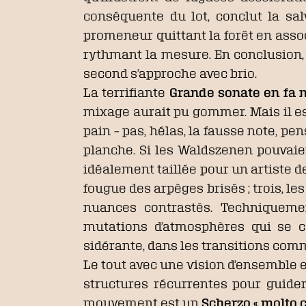
conséquente du lot, conclut la sa
promeneur quittant la forêt en asso
rythmant la mesure. En conclusion
second s’approche avec brio.
La terrifiante
Grande sonate en fa 
mixage aurait pu gommer. Mais il est
pain – pas, hélas, la fausse note, pe
planche. Si les Waldszenen pouvaie
idéalement taillée pour un artiste de
fougue des arpèges brisés ; trois, le
nuances contrastés. Techniquemen
mutations d’atmosphères qui se c
sidérante, dans les transitions com
Le tout avec une vision d’ensemble 
structures récurrentes pour guider
mouvement est un
Scherzo « molto