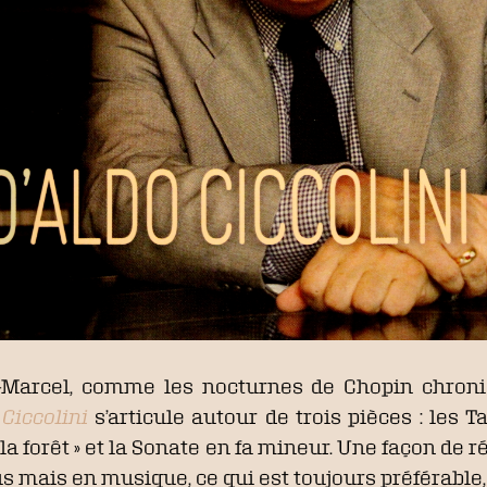
nt-Marcel, comme les nocturnes de Chopin chro
 Ciccolini
s’articule autour de trois pièces : les T
la forêt » et la Sonate en fa mineur. Une façon de r
s mais en musique, ce qui est toujours préférable