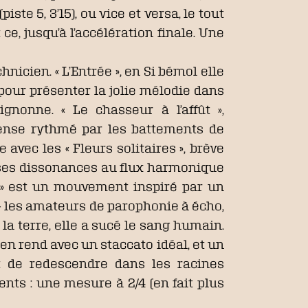
te 5, 3’15), ou vice et versa, le tout
, jusqu’à l’accélération finale. Une
nicien. « L’Entrée », en Si bémol elle
pour présenter la jolie mélodie dans
gnonne. « Le chasseur à l’affût »,
pense rythmé par les battements de
avec les « Fleurs solitaires », brève
euses dissonances au flux harmonique
te » est un mouvement inspiré par un
 – les amateurs de parophonie à écho,
s la terre, elle a sucé le sang humain.
en rend avec un staccato idéal, et un
t de redescendre dans les racines
nts : une mesure à 2/4 (en fait plus