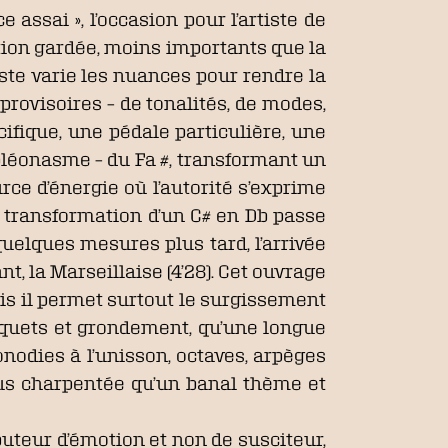
 assai », l’occasion pour l’artiste de
rtion gardée, moins importants que la
iste varie les nuances pour rendre la
provisoires – de tonalités, de modes,
cifique, une pédale particulière, une
e pléonasme – du Fa #, transformant un
ce d’énergie où l’autorité s’exprime
 transformation d’un C# en Db passe
uelques mesures plus tard, l’arrivée
t, la Marseillaise (4’28). Cet ouvrage
mais il permet surtout le surgissement
 hoquets et grondement, qu’une longue
odies à l’unisson, octaves, arpèges
us charpentée qu’un banal thème et
buteur d’émotion et non de susciteur,