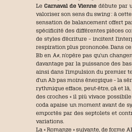
Le
Carnaval de Vienne
débute par 
valoriser son sens du swing : à cett
sensation de balancement offert par 
spécificité des différentes pièces c
de styles d’écriture – incitent l’in
respiration plus prononcée. Dans ce c
Bb en A#, n’opère pas qu’un changem
davantage par la puissance des bas
ainsi dans l’impulsion du premier t
d’un Ab pas moins énergique – la séri
rythmique efface, peut-être, çà et là
des croches « il più vivace possibil
coda apaise un moment avant de syn
emportés par des septolets et con
variations.
La « Romanze » suivante, de forme AB