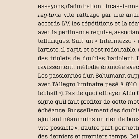
essayons, d’admiration circassienne
rag-time
vite rattrapé par une amb
accords I/V, les répétitions et la r
avec la pertinence requise, associan
telluriques. Suit un « Intermezzo »
l’artiste, il s’agit, et c’est redouta
des triolets de doubles bariolent.
ravissement : mélodie énoncée avec
Les passionnés d’un Schumann supposé
avec l’Allegro liminaire pesé à 8’40
lebhaft »). Pas de quoi effrayer Aldo
signe qu’il faut profiter de cette m
échéance. Ruissellement des doubles, 
ajoutant néanmoins un rien de bouscu
vite possible » ; d’autre part, permet
des derniers et premiers temps. Cel