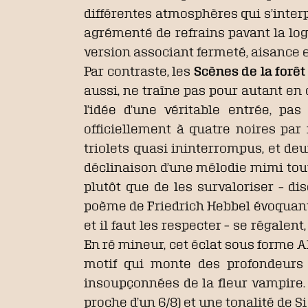
différentes atmosphères qui s’interpo
agrémenté de refrains pavant la log
version associant fermeté, aisance et
Par contraste, les
Scènes de la forê
aussi, ne traîne pas pour autant en
l’idée d’une véritable entrée, pa
officiellement à quatre noires pa
triolets quasi ininterrompus, et deu
déclinaison d’une mélodie mimi tout
plutôt que de les survaloriser – di
poème de Friedrich Hebbel évoquant u
et il faut les respecter – se régalent
En ré mineur, cet éclat sous forme A
motif qui monte des profondeurs 
insoupçonnées de la fleur vampire. 
proche d’un 6/8) et une tonalité de S