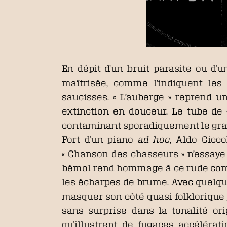
En dépit d’un bruit parasite ou d’un
maîtrisée, comme l’indiquent les r
saucisses. « L’auberge » reprend u
extinction en douceur. Le tube de 
contaminant sporadiquement le grav
Fort d’un piano
ad hoc
, Aldo Cicc
« Chanson des chasseurs » n’essaye
bémol rend hommage à ce rude comba
les écharpes de brume. Avec quelque
masquer son côté quasi folklorique 
sans surprise dans la tonalité ori
qu’illustrent de fugaces accélératio