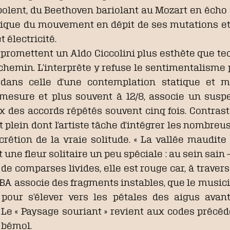
lent, du Beethoven bariolant au Mozart en écho (pis
ique du mouvement en dépit de ses mutations et ce
 électricité.
t
promettent un Aldo Ciccolini plus esthète que tech
 chemin. L’interprète y refuse le sentimentalisme 
s dans celle d’une contemplation statique et mi
r mesure et plus souvent à 12/8, associe un sus
x des accords répétés souvent cinq fois. Contraste 
 plein dont l’artiste tâche d’intégrer les nombr
scrétion de la vraie solitude. « La vallée maudi
ne fleur solitaire un peu spéciale : au sein sain
, de comparses livides, elle est rouge car, à traver
BA associe des fragments instables, que le musici
pour s’élever vers les pétales des aigus avan
Le « Paysage souriant » revient aux codes précéde
i bémol.