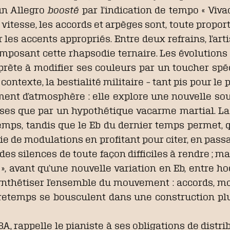
un Allegro
boosté
par l’indication de tempo « Vivace
e vitesse, les accords et arpèges sont, toute propo
les accents appropriés. Entre deux refrains, l’art
omposant cette rhapsodie ternaire. Les évolutions 
terprète à modifier ses couleurs par un toucher spé
ontexte, la bestialité militaire – tant pis pour l
ent d’atmosphère : elle explore une nouvelle sour
ses que par un hypothétique vacarme martial. La
emps, tandis que le Eb du dernier temps permet, q
e de modulations en profitant pour citer, en passan
, des silences de toute façon difficiles à rendre ; 
e », avant qu’une nouvelle variation en Eb, entre
thétiser l’ensemble du mouvement : accords, mon
tretemps se bousculent dans une construction pl
A, rappelle le pianiste à ses obligations de distri