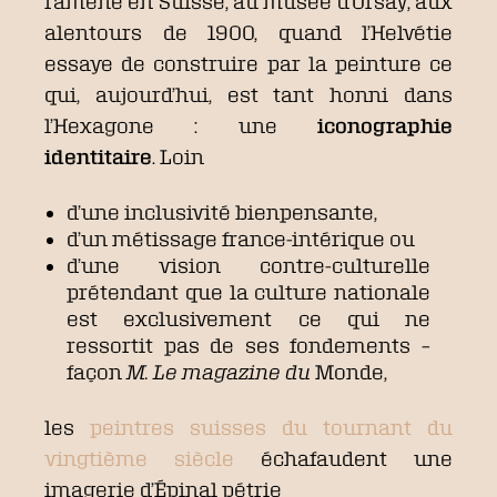
ramène en Suisse, au musée d’Orsay, aux
alentours de 1900, quand l’Helvétie
essaye de construire par la peinture ce
qui, aujourd’hui, est tant honni dans
l’Hexagone : une
iconographie
identitaire
. Loin
d’une inclusivité bienpensante,
d’un métissage france-intérique ou
d’une vision contre-culturelle
prétendant que la culture nationale
est exclusivement ce qui ne
ressortit pas de ses fondements –
façon
M. Le magazine du
Monde,
les
peintres suisses du tournant du
vingtième siècle
échafaudent une
imagerie d’Épinal pétrie