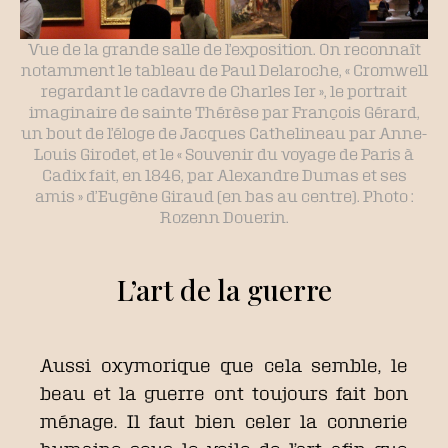
Vue de la grande salle de l’exposition. On reconnaît
notamment le tableau de Paul Delaroche, « Cromwell
regardant le cadavre de Charles Ier », le portrait
imaginaire de sainte Thérèse par François Gérard,
un bout de l’éloge de Jacques Cathelineau par Anne-
Louis Girodet, et le « Souvenir du voyage de Paris à
Cadix fait, en 1846, par Alexandre Dumas et ses
amis » d’Eugène Giraud (en bas au centre). Photo :
Rozenn Douerin.
L’art de la guerre
Aussi oxymorique que cela semble, le
beau et la guerre ont toujours fait bon
ménage. Il faut bien celer la connerie