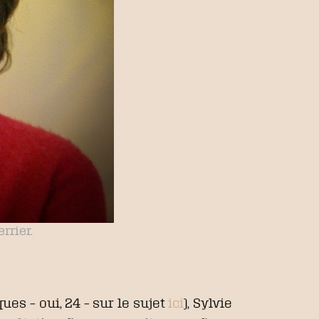
rrier.
es – oui, 24 – sur le sujet
ici
), Sylvie