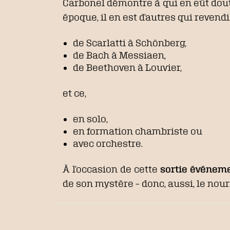
Carbonel démontre à qui en eût douté
époque, il en est d’autres qui revendi
de Scarlatti à Schönberg,
de Bach à Messiaen,
de Beethoven à Louvier,
et ce,
en solo,
en formation chambriste ou
avec orchestre.
À l’occasion de cette
sortie événem
de son mystère – donc, aussi, le nourr