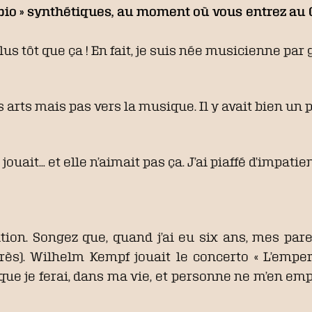
 bio » synthétiques, au moment où vous entrez au
us tôt que ça ! En fait, je suis née musicienne pa
s arts mais pas vers la musique. Il y avait bien un 
ouait… et elle n’aimait pas ça. J’ai piaffé d’impatien
ocation. Songez que, quand j’ai eu six ans, mes p
rès). Wilhelm Kempf jouait le concerto « L’emp
 ça que je ferai, dans ma vie, et personne ne m’en e