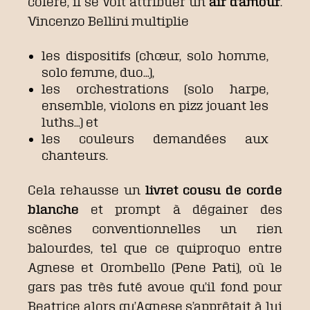
colère, il se voit attribuer un
air d’amour
.
Vincenzo Bellini multiplie
les dispositifs (chœur, solo homme,
solo femme, duo…),
les orchestrations (solo harpe,
ensemble, violons en pizz jouant les
luths…) et
les couleurs demandées aux
chanteurs.
Cela rehausse un
livret cousu de corde
blanche
et prompt à dégainer des
scènes conventionnelles un rien
balourdes, tel que ce quiproquo entre
Agnese et Orombello (Pene Pati), où le
gars pas très futé avoue qu’il fond pour
Beatrice alors qu’Agnese s’apprêtait à lui