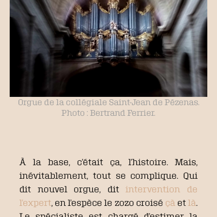
Orgue de la collégiale Saint-Jean de Pézenas.
Photo : Bertrand Ferrier.
À la base, c’était ça, l’histoire. Mais,
inévitablement, tout se complique. Qui
dit nouvel orgue, dit
intervention de
l’expert
, en l’espèce le zozo croisé
çà
et
là
.
Le spécialiste est chargé d’estimer la