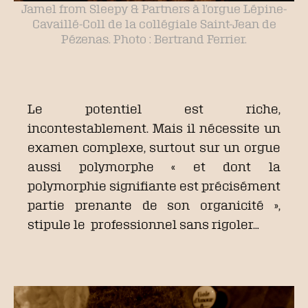
Jamel from Sleepy & Partners à l’orgue Lépine-
Cavaillé-Coll de la collégiale Saint-Jean de
Pézenas. Photo : Bertrand Ferrier.
Le potentiel est riche,
incontestablement. Mais il nécessite un
examen complexe, surtout sur un orgue
aussi polymorphe « et dont la
polymorphie signifiante est précisément
partie prenante de son organicité »,
stipule le professionnel sans rigoler…