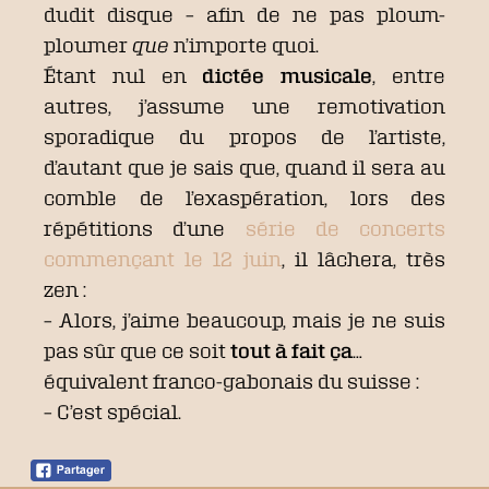
dudit disque – afin de ne pas ploum-
ploumer
que
n’importe quoi.
Étant nul en
dictée musicale
, entre
autres, j’assume une remotivation
sporadique du propos de l’artiste,
d’autant que je sais que, quand il sera au
comble de l’exaspération, lors des
répétitions d’une
série de concerts
commençant le 12 juin
, il lâchera, très
zen :
– Alors, j’aime beaucoup, mais je ne suis
pas sûr que ce soit
tout à fait ça
…
équivalent franco-gabonais du suisse :
– C’est spécial.