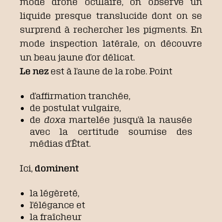
mode drone oculaire, on observe un
liquide presque translucide dont on se
surprend à rechercher les pigments. En
mode inspection latérale, on découvre
un beau jaune d’or délicat.
Le nez
est à l’aune de la robe. Point
d’affirmation tranchée,
de postulat vulgaire,
de
doxa
martelée jusqu’à la nausée
avec la certitude soumise des
médias d’État.
Ici,
dominent
la légèreté,
l’élégance et
la fraîcheur