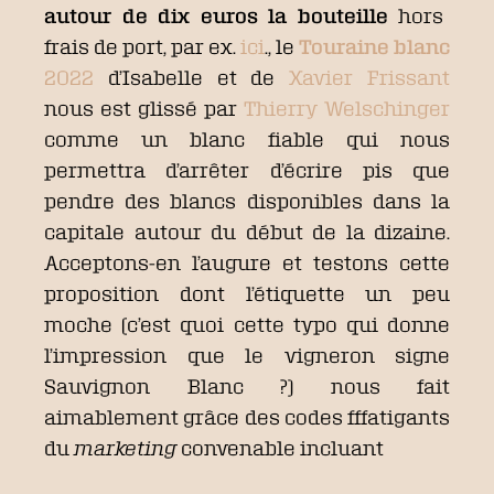
autour de dix euros la bouteille
hors
frais de port, par ex.
ici
., le
Touraine blanc
2022
d’Isabelle et de
Xavier Frissant
nous est glissé par
Thierry Welschinger
comme un blanc fiable qui nous
permettra d’arrêter d’écrire pis que
pendre des blancs disponibles dans la
capitale autour du début de la dizaine.
Acceptons-en l’augure et testons cette
proposition dont l’étiquette un peu
moche (c’est quoi cette typo qui donne
l’impression que le vigneron signe
Sauvignon Blanc ?) nous fait
aimablement grâce des codes fffatigants
du
marketing
convenable incluant