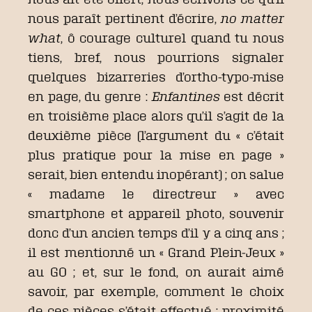
nous paraît pertinent d’écrire,
no matter
what
, ô courage culturel quand tu nous
tiens, bref, nous pourrions signaler
quelques bizarreries d’ortho-typo-mise
en page, du genre :
Enfantines
est décrit
en troisième place alors qu’il s’agit de la
deuxième pièce (l’argument du « c’était
plus pratique pour la mise en page »
serait, bien entendu inopérant) ; on salue
« madame le direct
r
eur » avec
smartphone et appareil photo, souvenir
donc d’un ancien temps d’il y a cinq ans ;
il est mentionné un « Grand Plein-Jeux »
au GO ; et, sur le fond, on aurait aimé
savoir, par exemple, comment le choix
de ces pièces s’était effectué : proximité