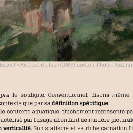
orisot, « Au bord du lac » (1883), aperçu. Photo : Rozenn
upra
le souligne. Conventionnel, disons même 
 contexte que par sa
définition spécifique
.
ar le contexte aquatique, chichement représenté 
ractérisé par l’usage abondant de matière pictural
 verticalité
. Son statisme et sa riche carnation