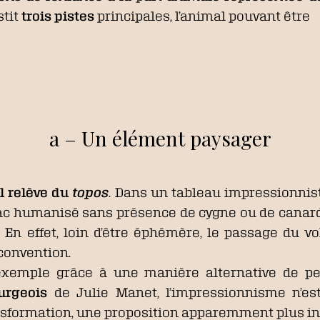
stit
trois pistes
principales, l’animal pouvant être
a – Un élément paysager
l relève du
topos
. Dans un tableau impressionnist
e lac humanisé sans présence de cygne ou de canar
 En effet, loin d’être éphémère, le passage du vol
 convention.
 exemple grâce à une manière alternative de p
urgeois
de Julie Manet, l’impressionnisme n’est
nsformation, une proposition apparemment plus in