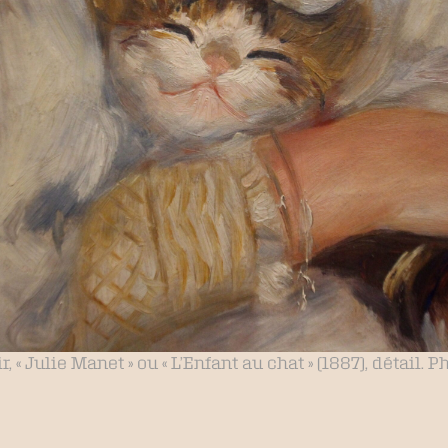
 « Julie Manet » ou « L’Enfant au chat » (1887), détail. 