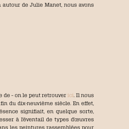
n autour de Julie Manet, nous avons
le de – on le peut retrouver
ici
. Il nous
fin du dix-neuvième siècle. En effet,
sence signifiait, en quelque sorte,
sser à l’éventail de types d’œuvres
dans les peintures rassemblées pour