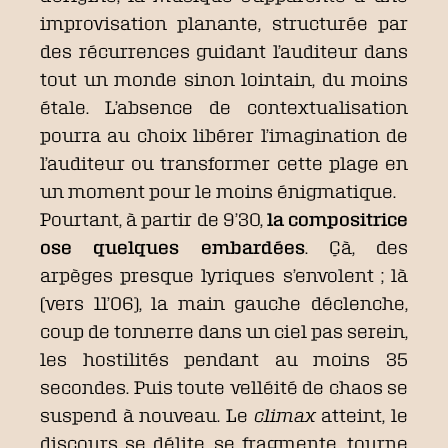
improvisation planante, structurée par
des récurrences guidant l’auditeur dans
tout un monde sinon lointain, du moins
étale. L’absence de contextualisation
pourra au choix libérer l’imagination de
l’auditeur ou transformer cette plage en
un moment pour le moins énigmatique.
Pourtant, à partir de 9’30,
la compositrice
ose quelques embardées
. Çà, des
arpèges presque lyriques s’envolent ; là
(vers 11’06), la main gauche déclenche,
coup de tonnerre dans un ciel pas serein,
les hostilités pendant au moins 35
secondes. Puis toute velléité de chaos se
suspend à nouveau. Le
climax
atteint, le
discours se délite, se fragmente, tourne