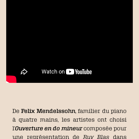
De
Felix Mendelssohn
, familier du piano
à quatre mains, les artistes ont choisi
l’
Ouverture en do mineur
composée pour
une représentation de
Ruy Blas
dans