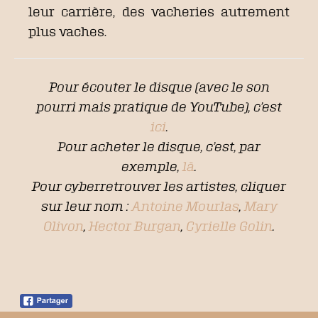
leur carrière, des vacheries autrement
plus vaches.
Pour écouter le disque (avec le son
pourri mais pratique de YouTube), c’est
ici
.
Pour acheter le disque, c’est, par
exemple,
là
.
Pour cyberretrouver les artistes, cliquer
sur leur nom :
Antoine Mourlas
,
Mary
Olivon
,
Hector Burgan
,
Cyrielle Golin
.