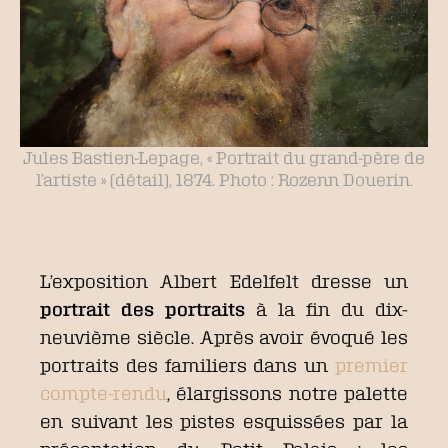
Jules Bastien-Lepage, « Portrait du grand-père de
l’artiste » (détail), 1874. Photo : Rozenn Douerin.
L’exposition Albert Edelfelt dresse un
portrait des portraits
à la fin du dix-
neuvième siècle. Après avoir évoqué les
portraits des familiers dans un
premier
compte-rendu
, élargissons notre palette
en suivant les pistes esquissées par la