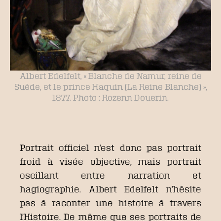
Albert Edelfelt, « Blanche de Namur, reine de
Suède, et le prince Haquin (La Reine Blanche) »,
1877. Photo : Rozenn Douerin.
Portrait officiel n’est donc pas portrait
froid à visée objective, mais portrait
oscillant entre narration et
hagiographie. Albert Edelfelt n’hésite
pas à raconter une histoire à travers
l’Histoire. De même que ses portraits de