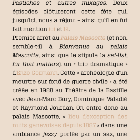
Pastiches et autres mixages
. Deux
épisodes clôtureront cette fête qui,
jusqu’ici, nous a réjoui – ainsi qu’il en fut
fait mention
ici
et
là
.
Premier arrêt au
Palais Mascotte
(et non,
semble-t-il à
Bienvenue au palais
Mascotte
, ainsi que le stipule la
set-list
,
for that matters
), un « trio dramatique »
d’
Enzo Cormann
. Cette « archéologie d’un
meurtre sur fond de guerre civile » a été
créée en 1988 au Théâtre de la Bastille
avec Jean-Marc Bory, Dominique Valadié
et Raymond Jourdan. On entre donc au
palais Mascotte, «
lieu d’exception des
nuits genevoises depuis 1887
» dans une
ambiance
jazzy
portée par un sax, une