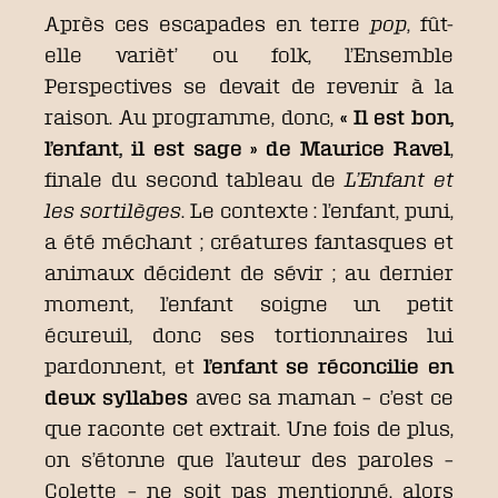
Après ces escapades en terre
pop
, fût-
elle varièt’ ou folk, l’Ensemble
Perspectives se devait de revenir à la
raison. Au programme, donc,
« Il est bon,
l’enfant, il est sage » de Maurice Ravel
,
finale du second tableau de
L’Enfant et
les sortilèges
. Le contexte : l’enfant, puni,
a été méchant ; créatures fantasques et
animaux décident de sévir ; au dernier
moment, l’enfant soigne un petit
écureuil, donc ses tortionnaires lui
pardonnent, et
l’enfant se réconcilie en
deux syllabes
avec sa maman – c’est ce
que raconte cet extrait. Une fois de plus,
on s’étonne que l’auteur des paroles –
Colette – ne soit pas mentionné, alors