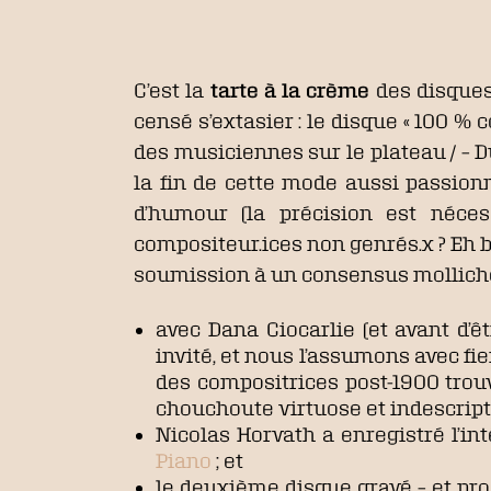
C’est la
tarte à la crème
des disques
censé s’extasier : le disque « 100 %
des musiciennes sur le plateau / – Du
la fin de cette mode aussi passion
d’humour (la précision est néce
compositeur.ices non genrés.x ? Eh bi
soumission à un consensus mollich
avec Dana Ciocarlie (et avant d’ê
invité, et nous l’assumons avec fie
des compositrices post-1900 trouv
chouchoute virtuose et indescript
Nicolas Horvath a enregistré l’i
Piano
; et
le
deuxième disque gravé – et pro