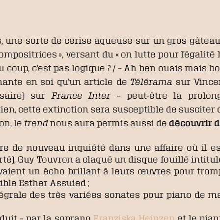
, une sorte de cerise aqueuse sur un gros gâtea
 compositrices », versant du « on lutte pour l’ég
 coup, c’est pas logique ? / – Ah ben ouais mais bon
nante en soi qu’un article de
Télérama
sur Vince
ssaire) sur
France Inter
– peut-être la prolon
en, cette extinction sera susceptible de susciter d
on, le
trend
nous aura permis aussi de
découvrir d
tre de nouveau inquiété dans une affaire où il e
rté), Guy Touvron a claqué un disque fouillé intitu
aient un écho brillant à leurs œuvres pour tromp
ible Esther Assuied ;
ntégrale des très variées sonates pour piano de
duit – par la soprano
Franziska Heinzen
et le pian