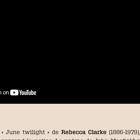
« June twilight » de
Rebecca Clarke
(1886-1979