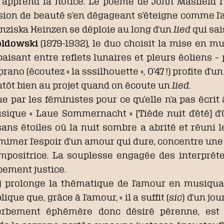
s apprend la notice. Le poème de John Masfield r
ession de beauté s’en dégageant s’éteigne comme 
ranziska Heinzen se déploie au long d’un
lied
qui sai
oldowski
(1879-1932), le duo choisit la mise en mu
apaisant entre reflets lunaires et pleurs éoliens 
oprano (écoutez « la sssilhouette », 0’47 !) profite d
lutôt bien au projet quand on écoute un
lied
.
ue par les féministes pour ce qu’elle n’a pas écr
usique « Laue Sommernacht » [Tiède nuit d’été] d’
ns étoiles où la nuit sombre a abrité et réuni le
imer l’espoir d’un amour qui dure, concentre une
ompositrice. La souplesse engagée des interprète
bement justice.
) prolonge la thématique de l’amour en musiquan
que que, grâce à l’amour, « il a suffit (
sic
) d’un jo
erbement éphémère donc désiré pérenne, est 