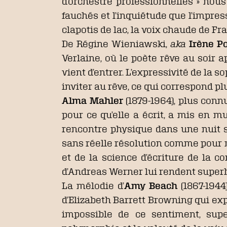
d’orchestre professionnelles » nou
fauchés et l’inquiétude que l’impr
clapotis de lac, la voix chaude de F
De Régine Wieniawski,
aka
Irène P
Verlaine, où le poète rêve au soir 
vient d’entrer. L’expressivité de la s
inviter au rêve, ce qui correspond p
Alma Mahler
(1879-1964), plus conn
pour ce qu’elle a écrit, a mis en m
rencontre physique dans une nuit sa
sans réelle résolution comme pour m
et de la science d’écriture de la c
d’Andreas Werner lui rendent super
La mélodie d’
Amy Beach
(1867-1944
d’Elizabeth Barrett Browning qui expli
impossible de ce sentiment, sup