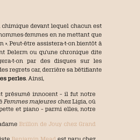
u chimique devant lequel chacun est
alité hommes-femmes en ne mettant que
 ». Peut-être assistera-t-on bientôt à
nt Delerm ou qu’une chronique dite
gera-t-on par des disques sur les
es regrets car, derrière sa bêtifiante
es perles
.
Ainsi,
st présumé innocent – il fut notre
lé
Femmes majeures
chez Ligia, où
ette et piano – parmi elles, notre
 madame
Brillon de Jouy chez Grand
iste
Benjamin Mead
est paru chez