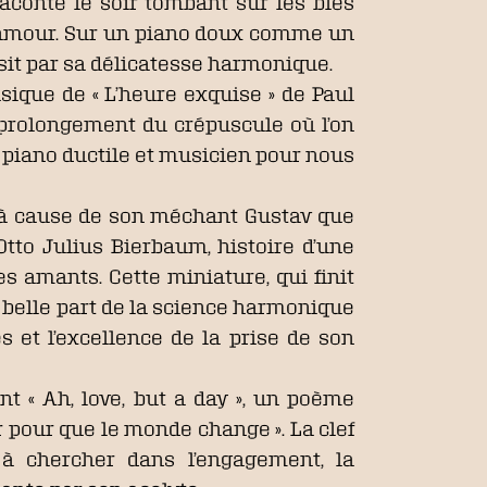
aconte le soir tombant sur les blés
l’amour. Sur un piano doux comme un
sit par sa délicatesse harmonique.
sique de « L’heure exquise » de Paul
– prolongement du crépuscule où l’on
’un piano ductile et musicien pour nous
it à cause de son méchant Gustav que
Otto Julius Bierbaum, histoire d’une
s amants. Cette miniature, qui finit
 belle part de la science harmonique
s et l’excellence de la prise de son
t « Ah, love, but a day », un poème
ur pour que le monde change ». La clef
à chercher dans l’engagement, la