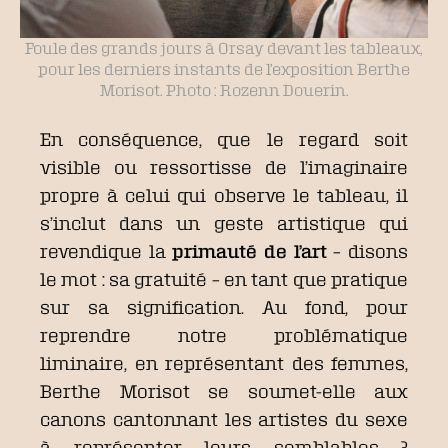
Foule des grands jours à Orsay devant les tableaux,
pour les derniers instants de l’exposition Berthe
Morisot. Photo : Rozenn Douerin.
En conséquence, que le regard soit
visible ou ressortisse de l’imaginaire
propre à celui qui observe le tableau, il
s’inclut dans un geste artistique qui
revendique la
primauté de l’art
– disons
le mot : sa gratuité – en tant que pratique
sur sa signification. Au fond, pour
reprendre notre problématique
liminaire, en représentant des femmes,
Berthe Morisot se soumet-elle aux
canons cantonnant les artistes du sexe
à représenter leurs semblables ?