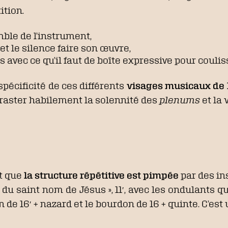
ition.
mble de l’instrument,
 et le silence faire son œuvre,
es avec ce qu’il faut de boîte expressive pour couli
pécificité de ces différents
visages musicaux de l
traster habilement la solennité des
plenums
et la 
nt que
la structure répétitive est pimpée
par des ins
 du saint nom de Jésus », 11′, avec les ondulants q
e 16′ + nazard et le bourdon de 16 + quinte. C’est 