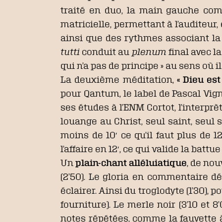
traité en duo, la main gauche com
matricielle, permettant à l’auditeur,
ainsi que des rythmes associant la 
tutti
conduit au
plenum
final avec l
qui n’a pas de principe » au sens où i
La deuxième méditation,
« Dieu est
pour Qantum, le label de Pascal Vig
ses études à l’ENM Cortot, l’interprè
louange au Christ, seul saint, seul 
moins de 10′ ce qu’il faut plus de 
l’affaire en 12′, ce qui valide la batt
Un
plain-chant alléluiatique
, de nou
(2’50). Le gloria en commentaire d
éclairer. Ainsi du troglodyte (1’30), 
fourniture). Le merle noir (3’10 et 8
notes répétées, comme la fauvette 