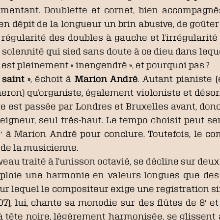
mentant. Doublette et cornet, bien accompagnés
 en dépit de la longueur un brin abusive, de goûte
régularité des doubles à gauche et l’irrégularité
a solennité qui sied sans doute à ce dieu dans lequ
l est pleinement « inengendré », et pourquoi pas ?
 saint »
, échoit à
Marion André
. Autant pianiste 
neron) qu’organiste, également violoniste et désor
te est passée par Londres et Bruxelles avant, donc,
seigneur, seul très-haut. Le tempo choisit peut sem
12′ à Marion André pour conclure. Toutefois, le 
ue de la musicienne.
veau traité à l’unisson octavié, se décline sur deu
éploie une harmonie en valeurs longues que des
pour lequel le compositeur exige une registration si
’07), lui, chante sa monodie sur des flûtes de 8′ et
à tête noire, légèrement harmonisée, se glissent 