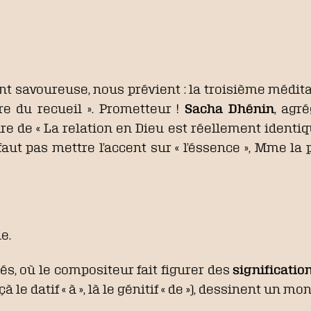
ent savoureuse, nous prévient : la troisième médita
e du recueil ». Prometteur !
Sacha Dhénin
, agr
re de « La relation en Dieu est réellement identi
ut pas mettre l’accent sur « l’éssence », Mme la p
e.
és, où le compositeur fait figurer des
significati
 le datif « à », là le génitif « de »), dessinent un m