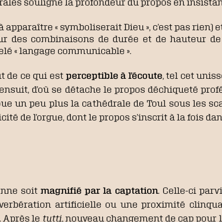
égrales souligne la profondeur du propos en insista
 apparaître « symboliserait Dieu », c’est pas rien) e
 sur des combinaisons de durée et de hauteur de
elé « langage communicable ».
t de ce qui est
perceptible à l’écoute
, tel cet unis
s’ensuit, d’où se détache le propos déchiqueté profé
ue un peu plus la cathédrale de Toul sous les sca
cité de l’orgue, dont le propos s’inscrit à la fois da
enne soit
magnifié par la captation
. Celle-ci par
éverbération artificielle ou une proximité clinqu
. Après le
tutti
, nouveau changement de cap pour le