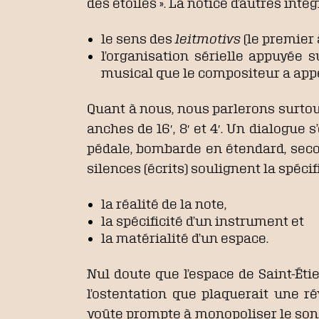
des étoiles ». La notice d’autres int
le sens des
leitmotivs
(le premier à
l’organisation sérielle appuyée
musical que le compositeur a app
Quant à nous, nous parlerons surtou
anches de 16′, 8′ et 4′. Un dialogue 
pédale, bombarde en étendard, seco
silences (écrits) soulignent la spécifi
la réalité de la note,
la spécificité d’un instrument et
la matérialité d’un espace.
Nul doute que l’espace de Saint-Éti
l’ostentation que plaquerait une r
voûte prompte à monopoliser le son