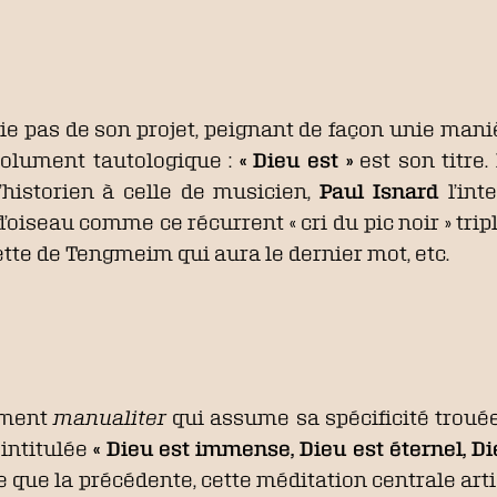
ie pas de son projet, peignant de façon unie mani
solument tautologique :
« Dieu est »
est son titre.
d’historien à celle de musicien,
Paul Isnard
l’int
oiseau comme ce récurrent « cri du pic noir » trip
ette de Tengmeim qui aura le dernier mot, etc.
ement
manualiter
qui assume sa spécificité troué
intitulée
« Dieu est immense, Dieu est éternel, D
e que la précédente, cette méditation centrale ar