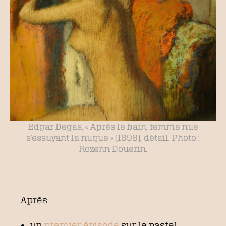
Edgar Degas, « Après le bain, femme nue
s’essuyant la nuque » (1898), détail. Photo :
Rozenn Douerin.
Après
un
premier épisode
s
ur le pastel