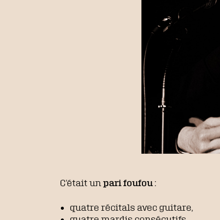
C’était un
pari foufou
:
quatre récitals avec guitare,
quatre mardis consécutifs,