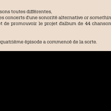
ons toutes différentes,
les concerts d’une sonorité alternative
or somethin
t et de promouvoir le projet d’album de 44 chanso
le quatrième épisode a commencé de la sorte.