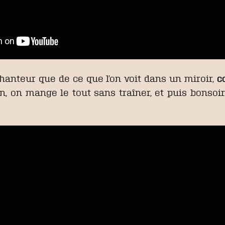
chanteur que de ce que l’on voit dans un miroir,
c
, on mange le tout sans traîner, et puis bonsoir.