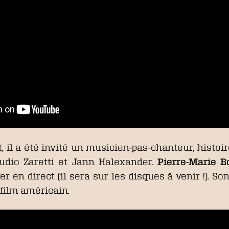
 il a été invité un musicien-pas-chanteur, histoi
laudio Zaretti et Jann Halexander.
Pierre-Marie B
er en direct (il sera sur les disques à venir !). So
 film américain.