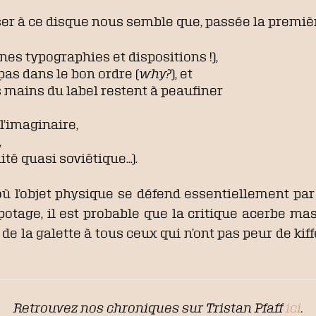
ser à ce disque nous semble que, passée la premiè
nes typographies et dispositions !),
as dans le bon ordre (
why?
), et
s mains du label restent à peaufiner
l’imaginaire,
,
lité quasi soviétique…).
re où l’objet physique se défend essentiellement pa
chipotage, il est probable que la critique acerbe
 de la galette à tous ceux qui n’ont pas peur de kif
Retrouvez nos chroniques sur Tristan Pfaff
ici
.