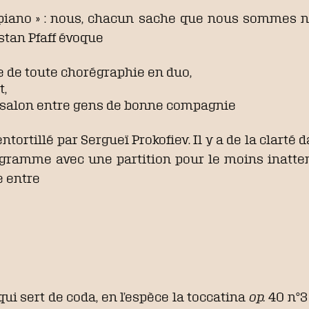
 du piano » : nous, chacun sache que nous sommes n
stan Pfaff évoque
me de toute chorégraphie en duo,
t,
de salon entre gens de bonne compagnie
entortillé par Sergueï Prokofiev. Il y a de la clart
programme avec une partition pour le moins inatt
 entre
qui sert de coda, en l’espèce la toccatina
op.
40 n°3