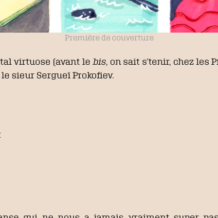
Première de couverture
tal virtuose (avant le
bis
, on sait s’tenir, chez les 
le sieur Sergueï Prokofiev.
t
nse qui ne nous a jamais vraiment super passi