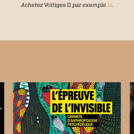
Achetez
Voltiges II
par exemple
là
.