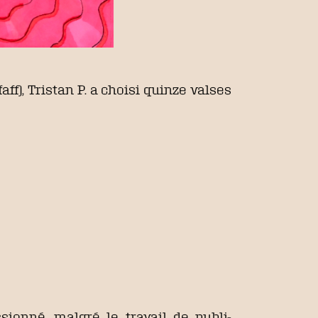
Pfaff), Tristan P. a choisi quinze valses
onné, malgré le travail de publi-