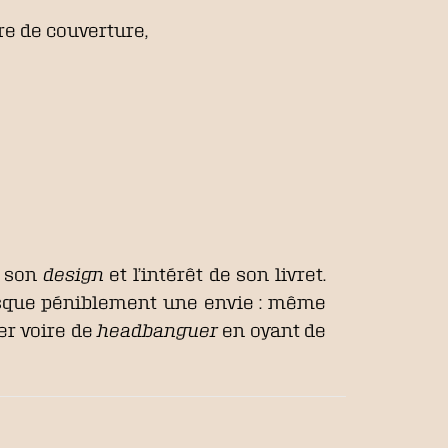
re de couverture,
r son
design
et l’intérêt de son livret.
 masque péniblement une envie : même
fer voire de
headbanguer
en oyant de