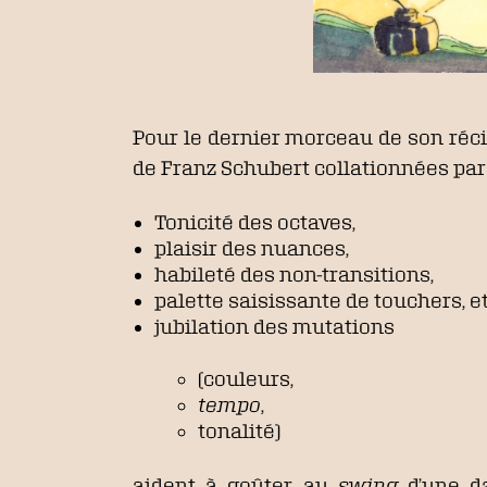
Pour le dernier morceau de son réci
de Franz Schubert collationnées par 
Tonicité des octaves,
plaisir des nuances,
habileté des non-transitions,
palette saisissante de touchers, e
jubilation des mutations
(couleurs,
tempo
,
tonalité)
aident à goûter au
swing
d’une da