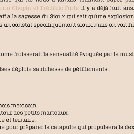
torio Chopin et Frédéric Forte
il y a déjà huit an
faff a la sagesse du Sioux qui sait qu’une explosio
s un constat spécifiquement sioux, mais on voit l’idé
ome froisserait la sensualité évoquée par la musi
alses déploie sa richesse de pétillements :
pois mexicain,
nteur des petits marteaux,
e et ternaire,
 pour préparer la catapulte qui propulsera la dex