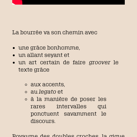
La bourrée va son chemin avec
une grâce bonhomme,
un allant seyant et
un art certain de faire
groover
le
texte grâce
aux accents,
au
legato
et
à la manière de poser les
rares intervalles qui
ponctuent savamment le
discours.
Royaume des doubles croches, la gigue