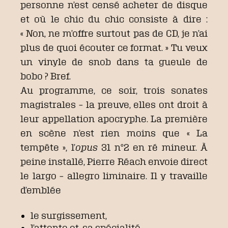
personne n’est censé acheter de disque
et où le chic du chic consiste à dire :
« Non, ne m’offre surtout pas de CD, je n’ai
plus de quoi écouter ce format. » Tu veux
un vinyle de snob dans ta gueule de
bobo ? Bref.
Au programme, ce soir, trois sonates
magistrales – la preuve, elles ont droit à
leur appellation apocryphe. La première
en scène n’est rien moins que « La
tempête », l’
opus
31 n°2 en ré mineur. À
peine installé, Pierre Réach envoie direct
le largo – allegro liminaire. Il y travaille
d’emblée
le surgissement,
l’attente et, sa spécialité,