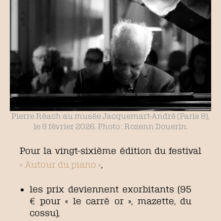
Pierre Réach au musée Jacquemart-André (Paris 8),
le 8 février 2026. Photo : Rozenn Douerin.
Pour la vingt-sixième édition du festival
« Autour du piano »
,
les prix deviennent exorbitants (95
€ pour « le carré or », mazette, du
cossu),