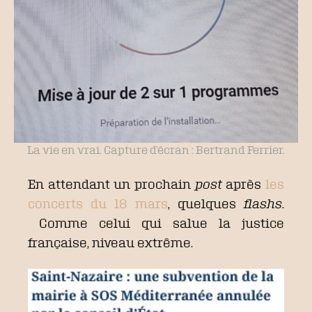
La vie en vrai. Capture d’écran : Bertrand Ferrier.
En attendant un prochain
post
après
les
concerts du 18 mars
, quelques
flashs
.
Comme celui qui salue la justice
française, niveau extrême.