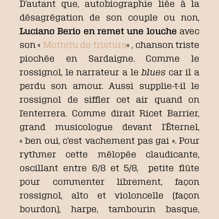
D’autant que, autobiographie liée à la
désagrégation de son couple ou non,
Luciano Berio en remet une louche
avec
son «
Mottetu de tristura
« , chanson triste
piochée en Sardaigne. Comme le
rossignol, le narrateur a le
blues
car il a
perdu son amour. Aussi supplie-t-il le
rossignol de siffler cet air quand on
l’enterrera. Comme dirait Ricet Barrier,
grand musicologue devant l’Éternel,
« ben oui, c’est vachement pas gai ». Pour
rythmer cette mélopée claudicante,
oscillant entre 6/8 et 5/8, petite flûte
pour commenter librement, façon
rossignol, alto et violoncelle (façon
bourdon), harpe, tambourin basque,