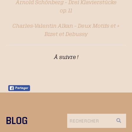
Arnold Schönberg – Drei Klavierstücke
op. 11
Charles-Valentin Alkan – Deux Motifs et +
Bizet et Debussy
À suivre !
BLOG