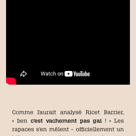
Comme l’aurait analysé Ricet Barrier,
« ben
c’est vachement pas gai
! » Les
rapaces s’en mêlent – officiellement un