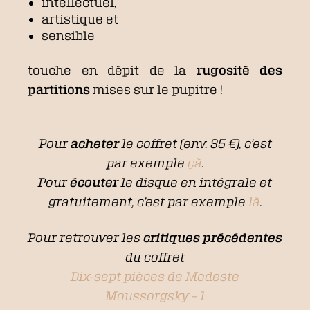
intellectuel,
artistique et
sensible
touche en dépit de la
rugosité des
partitions
mises sur le pupitre !
Pour
acheter
le coffret (env. 35 €), c’est
par exemple
çà
.
Pour
écouter
le disque en intégrale et
gratuitement, c’est par exemple
là
.
Pour retrouver les
critiques précédentes
du coffret
Dix-sept pièces de Modeste
Moussorgsky – 1