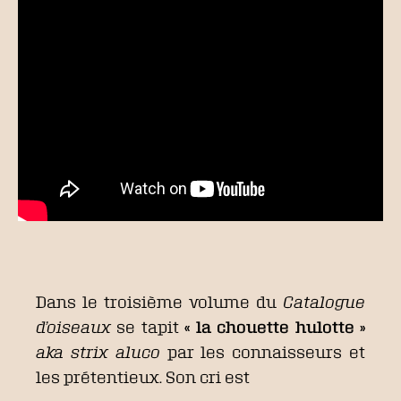
Dans le troisième volume du
Catalogue
d’oiseaux
se tapit
« la chouette hulotte »
aka
strix aluco
par les connaisseurs et
les prétentieux. Son cri est