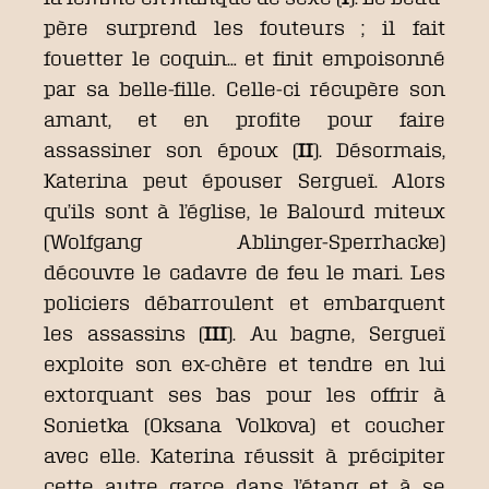
père surprend les fouteurs ; il fait
fouetter le coquin… et finit empoisonné
par sa belle-fille. Celle-ci récupère son
amant, et en profite pour faire
assassiner son époux (
II
). Désormais,
Katerina peut épouser Sergueï. Alors
qu’ils sont à l’église, le Balourd miteux
(Wolfgang Ablinger-Sperrhacke)
découvre le cadavre de feu le mari. Les
policiers débarroulent et embarquent
les assassins (
III
). Au bagne, Sergueï
exploite son ex-chère et tendre en lui
extorquant ses bas pour les offrir à
Sonietka (Oksana Volkova) et coucher
avec elle. Katerina réussit à précipiter
cette autre garce dans l’étang et à se