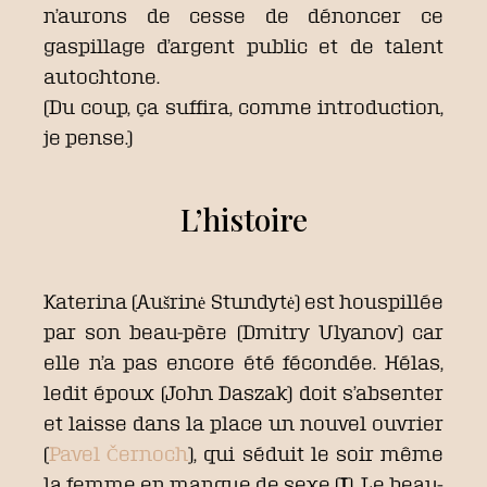
n’aurons de cesse de dénoncer ce
gaspillage d’argent public et de talent
autochtone.
(Du coup, ça suffira, comme introduction,
je pense.)
L’histoire
Katerina (Aušrinė Stundytė) est houspillée
par son beau-père (Dmitry Ulyanov) car
elle n’a pas encore été fécondée. Hélas,
ledit époux (John Daszak) doit s’absenter
et laisse dans la place un nouvel ouvrier
(
Pavel Černoch
), qui séduit le soir même
la femme en manque de sexe (
I
). Le beau-