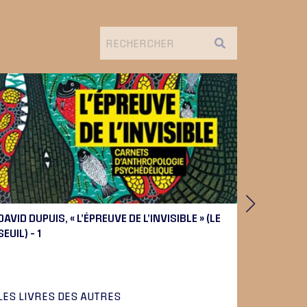
DAVID DUPUIS, « L’ÉPREUVE DE L’INVISIBLE » (LE
PIERRE 
SEUIL) – 1
BEETHOV
LES LIVRES DES AUTRES
LA MUSI